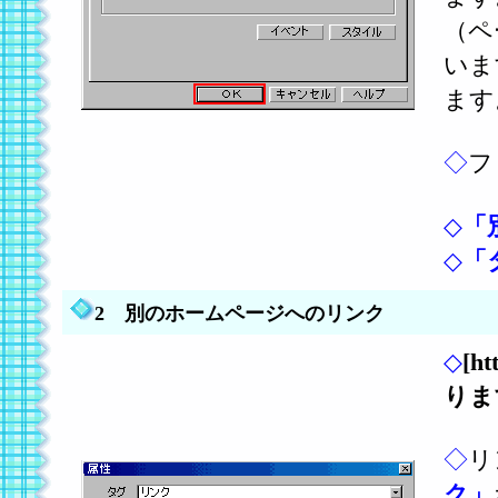
（ペ
いま
ます
◇
フ
◇
「
◇
「
2 別のホームページへのリンク
◇
[h
りま
◇
リ
ク」