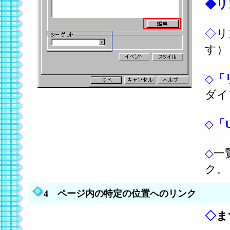
◆リ
◇
リ
す）
◇
「
ダイ
◇
「
◇
一
ク。
4 ページ内の特定の位置へのリンク
◇
ま