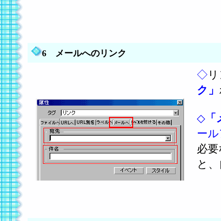
6 メールへのリンク
◇
リ
ク」
◇
「
ール
必要
と、