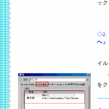
ック
◇2
へ」
イル
下
をク
------