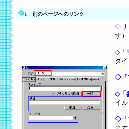
1
別のページへのリンク
◇
リ
す）
◇
「
ダイ
◇
「
◇
「
イル
◇
「
ます