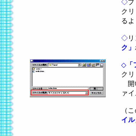
◇
プ
クリ
るよ
◇
リ
ク」
◇
「
クリ
開
ァイ
（こ
イル