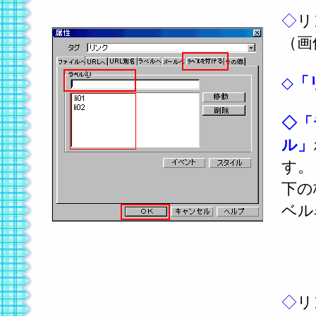
◇
リ
（画
◇
「
◇
「
ル」
す。
下の
ベル
「
◇
リ