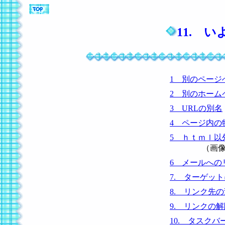
11. 
1 別のページ
2 別のホーム
3 URLの別名
4 ページ内の
5 ｈｔｍｌ以
（画像、音
6 メールへの
7. ターゲッ
8. リンク先
9. リンクの
10. タスク