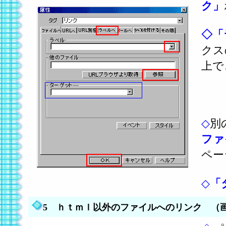
ク」
◇
「
クス
上で
◇
別
ファ
ペー
◇
「
5 ｈｔｍｌ以外のファイルへのリンク （