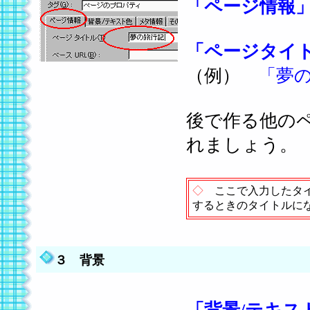
「ページ情報
「ページタイ
（例）
「夢
後で作る他の
れましょう。
◇
ここで入力したタイ
するときのタイトルに
３ 背景