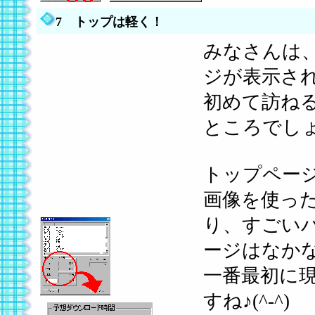
7 トップは軽く！
みなさんは
ジが表示さ
初めて訪ね
ところでし
トップペー
画像を使っ
り、すごい
ージはなか
一番最初に
すね♪(^-^)