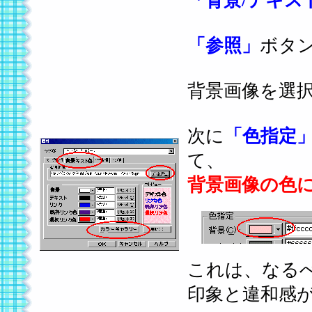
「背景/テキス
「参照」
ボタ
背景画像を選
次に
「色指定
て、
背景画像の色
これは、なる
印象と違和感