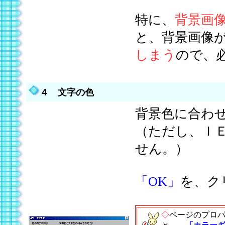
特に、
背景画
と、背景画像
しまう
ので、
４ 文字の色
背景色に合わ
（ただし、Ｉ
せん。）
「OK」
を、ク
◇
ページのプロ