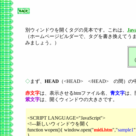
別ウィンドウを開くタグの見本です。これは、
Java
（ホームページビルダーで、タグを書き換えてう
みましょう。）
（
◇
まず、
HEAD
（<HEAD> </HEAD> の間
赤文字
は、表示させるhtmファイル名、
青文字
は、
紫文字
は、開くウィンドウの大きさです。
<SCRIPT LANGUAGE="JavaScript">
<!---新しいウィンドウを開く
function wopen(){ window.open("
midi.htm
","
sample1
"
}