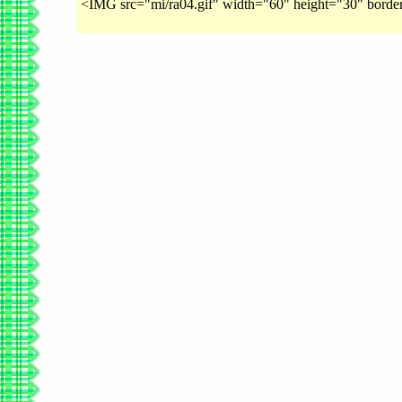
<IMG src="mi/ra04.gif" width="60" height="30" bord