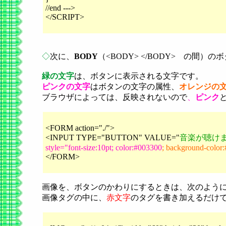
//end --->
</SCRIPT>
◇
次に、
BODY
（<BODY> </BODY> の間
緑の文字
は、ボタンに表示される文字です。
ピンクの文字
はボタンの文字の属性、
オレンジの
ブラウザによっては、反映されないので
、
ピンク
<FORM action="./">
<INPUT TYPE="BUTTON" VALUE="
音楽が聴け
style="font-size:10pt; color:#003300
; background-color
</FORM>
画像を、ボタンのかわりにするときは、次のよう
画像タグの中に、
赤文字
のタグを書き加えるだけ