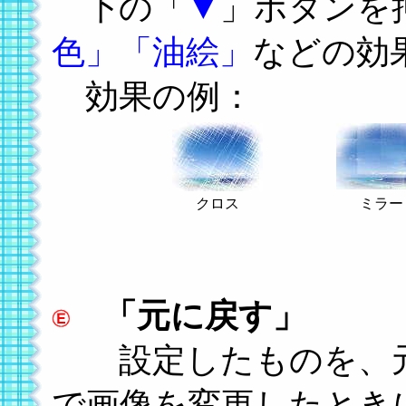
下の「
▼
」ボタンを
色」「油絵」
などの効
効果の例：
クロス
ミラー
「元に戻す」
設定したものを、元
で画像を変更したとき