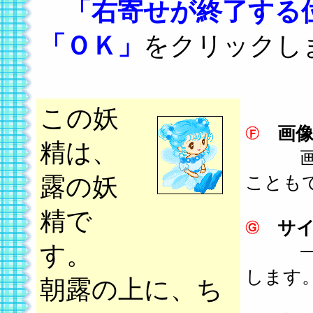
「右寄せが終了する
「ＯＫ」
をクリックし
この妖
画
精は、
画像の
露の妖
ことも
精で
サ
す。
一度大
します
朝露の上に、ち