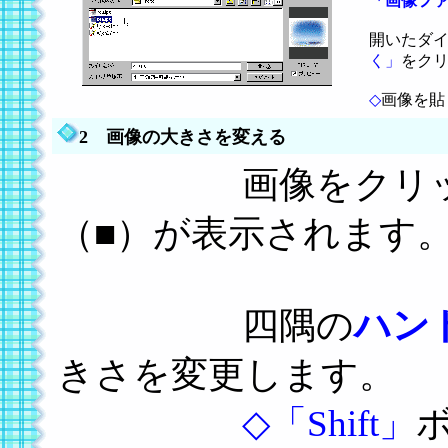
「画像フ
開いたダ
く」
をク
◇
画像を貼
2 画像の大きさを変える
画像をクリックす
（■）が表示されます
四隅の
ハン
きさを変更します。
◇
「Shift」