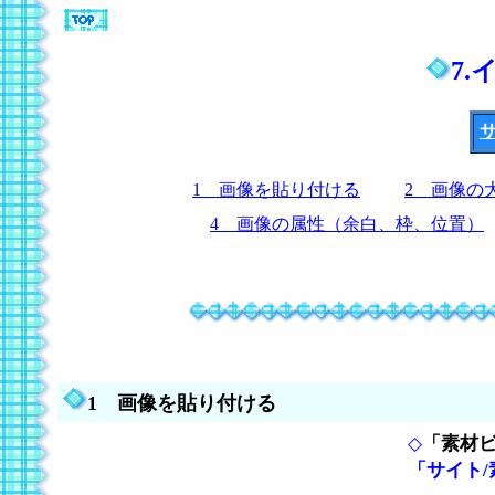
7
1 画像を貼り付ける
2 画像の
4 画像の属性（余白、枠、位置）
1
画像を貼り付ける
◇
「素材
「サイト