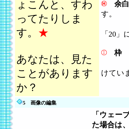
ょこんと、すわ
余
す。
ってたりしま
左の
す。
★
「20
枠
あなたは、見た
左の
ことがあります
けてい
か？
5 画像の編集
「ウェー
た場合は