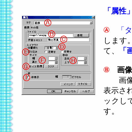
「属性
「
します
て、
「
画
画像フ
表示さ
ックし
す。