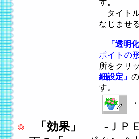
す。
タイトル
なじませ
「透明
ポイトの
所をクリ
細設定」
す。
→
「効果」
-ＪＰＥ