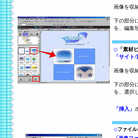
画像を収
下の部分
を、編集
◇
「素材
「サイト
画像を収
下の部分
を、選択
「挿入」
◇
ファイル