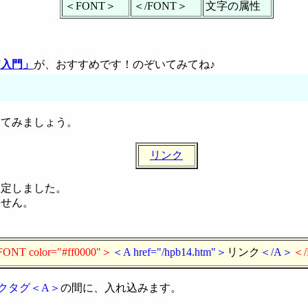
＜FONT＞
＜/FONT＞
文字の属性
W入門」
が、おすすめです！のぞいてみてね♪
てみましょう。
リンク
定しました。
せん。
。
ONT color="#ff0000"＞
＜A href="/hpb14.htm"＞
リンク
＜/A＞
＜
クタグ＜A＞
の間に、入れ込みます。