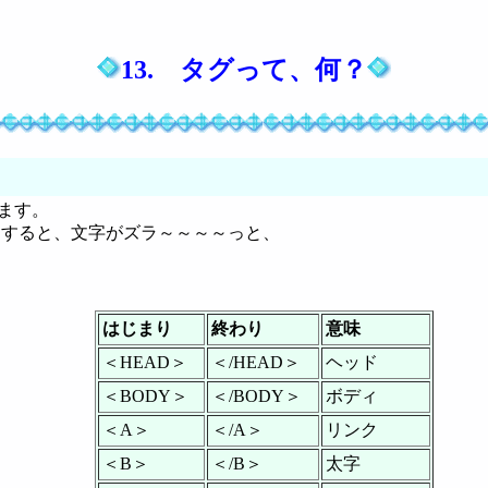
13. タグって、何？
ます。
クすると、文字がズラ～～～～っと、
はじまり
終わり
意味
＜HEAD＞
＜/HEAD＞
ヘッド
＜BODY＞
＜/BODY＞
ボディ
＜A＞
＜/A＞
リンク
＜B＞
＜/B＞
太字