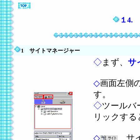
１4.
1 サイトマネージャー
◇
まず、
サ
◇
画面左側
す。
◇
ツールバ
リックする
◇
サイ