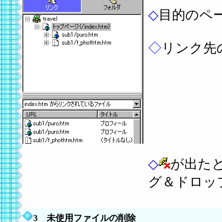
◇
目的のペ
◇
リンク先
◇
が出た
グ＆ドロッ
3 未使用ファイルの削除