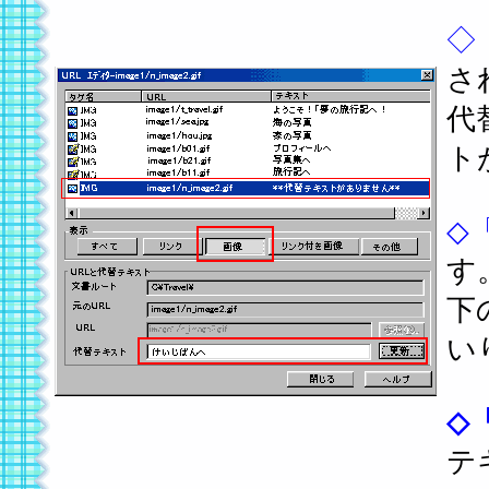
◇
さ
代
ト
◇
す
下
い
◇
テ