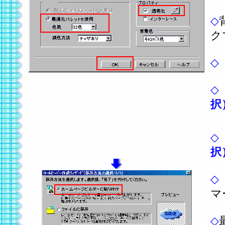
◇
ク
◇
◇
択
◇
択
◇
マ
◇