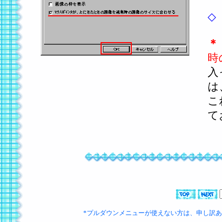
◇
＊
時
入
は
こ
て
*プルダウンメニューが使えない方は、申し訳