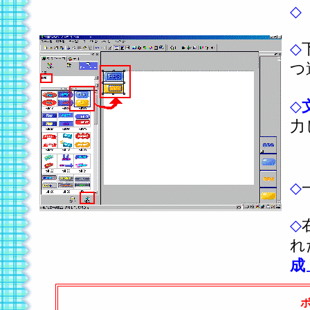
◇
◇
つ
◇
力
こ
◇
◇
れ
成