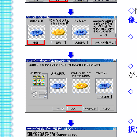
◇
像
◇
◇
が
◇
◇
択