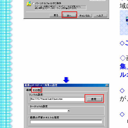
域
◇
◇
集
ル
◇
が
◇
リ