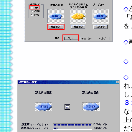
◇
「
を
◇
◇
◇
れ
し
３
な
上
だ