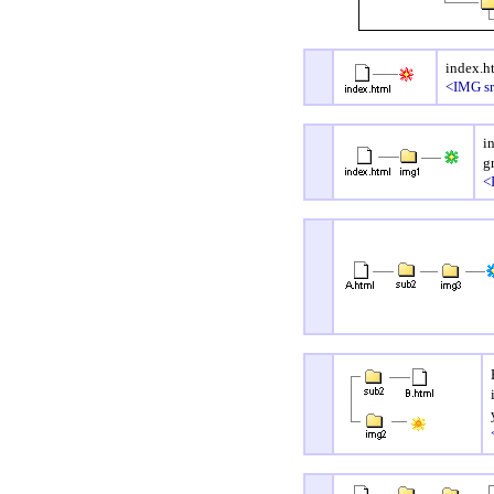
index
<IMG sr
i
g
<