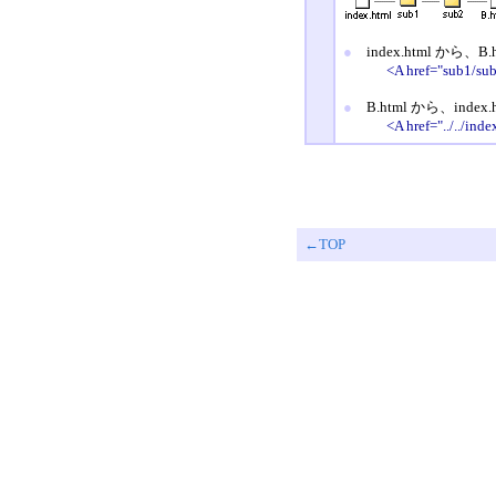
●
index.html から、
<A href="sub1/su
●
B.html から、inde
<A href="../../ind
←TOP