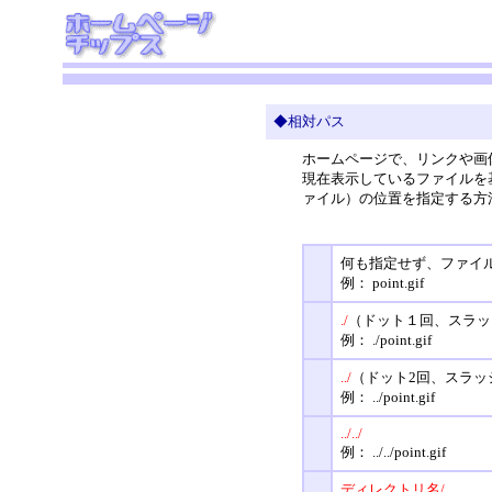
◆相対パス
ホームページで、リンクや画
現在表示しているファイルを
ァイル）の位置を指定する方
何も指定せず、ファイ
例： point.gif
./
（ドット１回、スラッ
例： ./point.gif
../
（ドット2回、スラッ
例： ../point.gif
../../
例： ../../point.gif
ディレクトリ名/