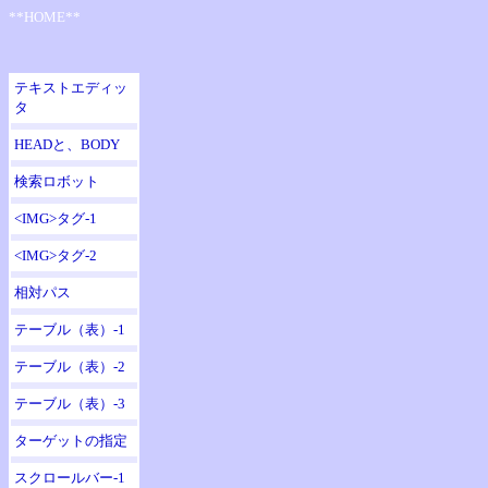
**HOME**
テキストエディッ
タ
HEADと、BODY
検索ロボット
<IMG>タグ-1
<IMG>タグ-2
相対パス
テーブル（表）-1
テーブル（表）-2
テーブル（表）-3
ターゲットの指定
スクロールバー-1