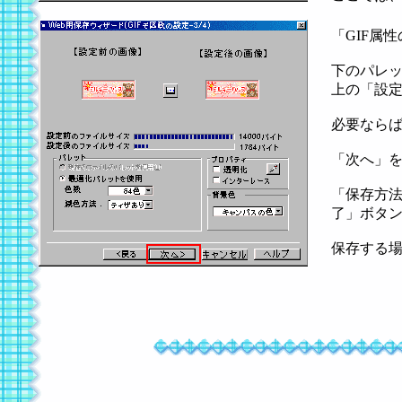
「GIF属性
下のパレッ
上の「設
必要なら
「次へ」
「保存方法
了」ボタ
保存する