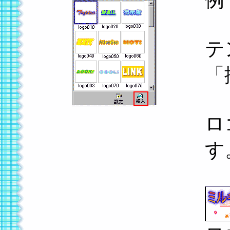
例
テ
「
ロ
す