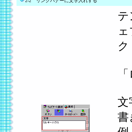
2-2 リンクバナーに文字入れする
テ
ェ
ク
「
文
書