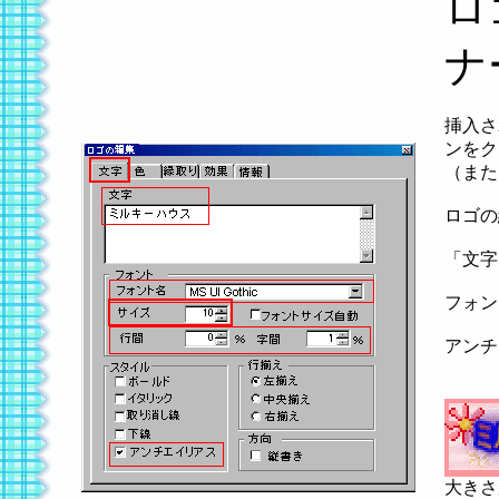
ロ
ナ
挿入さ
ンをク
（また
ロゴの
「文字
フォン
アンチ
大きさ