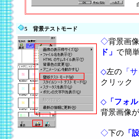
自
5 背景テストモード
◇
背景画
ド」
で簡
◇
左の
「サ
クリッ
◇
「フォル
背景画像
◇
下の
「