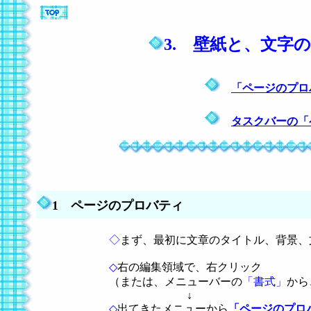
3. 壁紙と、文字
「ページのプロ
タスクバーの「
1 ページのプロバティ
◇
まず、最初に文章のタイトル、背景、
◇
右の編集領域で、右クリック
（または、メニューバーの
「書式」
から
↓
◇
出てきたメニューから
「ページのプロ