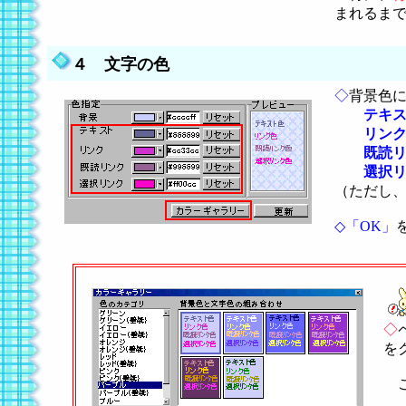
まれるま
４ 文字の色
◇
背景色
テキ
リン
既読
選択
（ただし
◇
「OK」
◇
を
こ