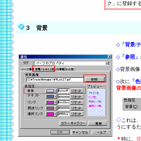
ク」に登録す
３ 背景
◇
「背景/
◇
「参照」
◇
背景画像
◇
次に
「色
背景画像
◇
これは
うにする
＊
特に、