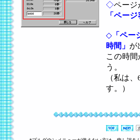
◇
ページ
「ページ
◇
「ペー
時間」
が
この時間
う。
（私は、
す。）