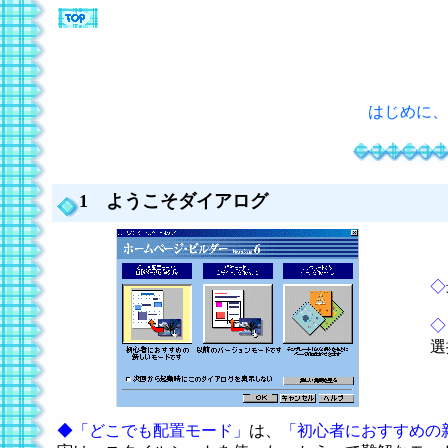
はじめに、
1 ようこそダイアログ
◇
◇
選
◆「どこでも配置モード」
は、
「初心者におすすめの