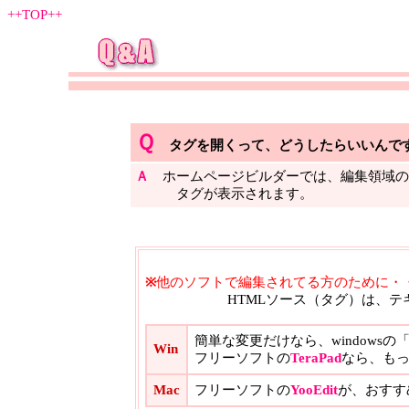
++TOP++
Ｑ
タグを開くって、どうしたらいいんで
Ａ
ホームページビルダーでは、編集領域の
タグが表示されます。
※
他のソフトで編集されてる方のために
・
HTMLソース（タグ）は、テキスト
簡単な変更だけなら、windows
Win
フリーソフトの
TeraPad
なら、も
Mac
フリーソフトの
YooEdit
が、おすす