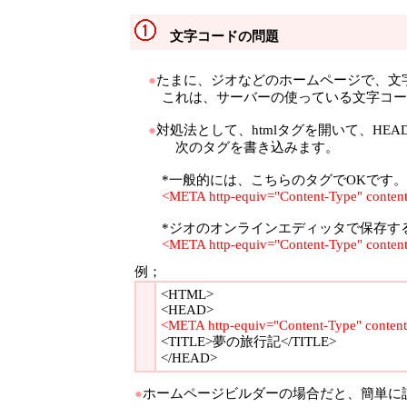
文字コードの問題
●
たまに、ジオなどのホームページで、文
これは、サーバーの使っている文字コー
●
対処法として、htmlタグを開いて、HEA
次のタグを書き込みます。
*一般的には、こちらのタグでOKです。
<META http-equiv="Content-Type" content=
*ジオのオンラインエディッタで保存する
<META http-equiv="Content-Type" content
例；
<HTML>
<HEAD>
<META http-equiv="Content-Type" content=
<TITLE>夢の旅行記</TITLE>
</HEAD>
●
ホームページビルダーの場合だと、簡単に