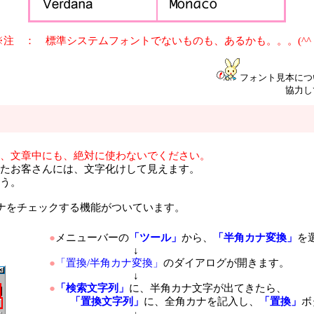
※注 ： 標準システムフォントでないものも、あるかも。。。(^^
フォント見本につ
協力し
、文章中にも、絶対に使わないでください。
たお客さんには、文字化けして見えます。
う。
ナをチェックする機能がついています。
●
メニューバーの
「ツール」
から、
「半角カナ変換」
を
↓
●
「置換/半角カナ変換」
のダイアログが開きます。
↓
●
「検索文字列」
に、半角カナ文字が出てきたら、
「置換文字列」
に、全角カナを記入し、
「置換」
ボ
↓