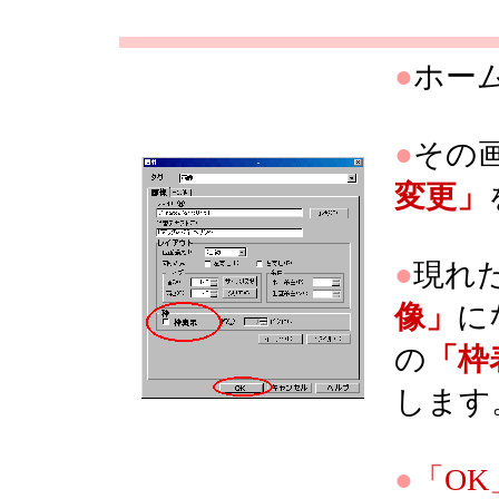
●
ホー
●
その
変更」
●
現れ
像」
に
の
「枠
します
●
「OK