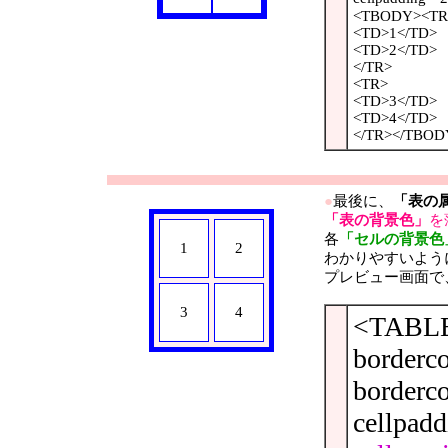
<TBODY><TR
<TD>1</TD>
<TD>2</TD>
</TR>
<TR>
<TD>3</TD>
<TD>4</TD>
</TR></TBOD
●
最後に、
「表の
「表の背景色」
を
各
「セルの背景色
1
2
わかりやすいよう
プレビュー画面で
3
4
<TABLE
borderc
borderco
cellpad