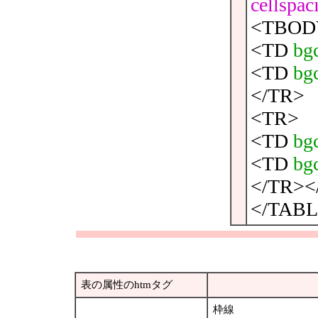
cellspac
<TBOD
<TD
bgc
<TD
bgc
</TR>
<TR>
<TD
bgc
<TD
bgc
</TR>
</TAB
表の属性のhtmタグ
枠線