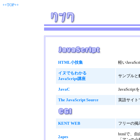
++TOP++
HTML小技集
軽いJava
イヌでもわかる
サンプルと
JavaScript講座
JavaC
JavaSc
The JavaScript Source
英語サイトで
KENT WEB
フリーの掲
htmlで、
2apes
「アンの小